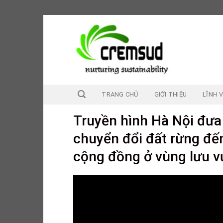
Skip
to
content
TRANG CHỦ
GIỚI THIỆU
LĨNH 
Truyền hình Hà Nội đưa 
chuyển đổi đất rừng đế
cộng đồng ở vùng lưu 