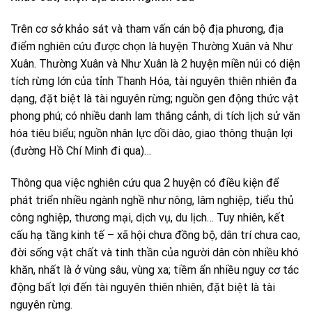
Trên cơ sở khảo sát và tham vấn cán bộ địa phương, địa
điểm nghiên cứu được chọn là huyện Thường Xuân và Như
Xuân. Thường Xuân và Như Xuân là 2 huyện miền núi có diện
tích rừng lớn của tỉnh Thanh Hóa, tài nguyên thiên nhiên đa
dạng, đặt biệt là tài nguyên rừng; nguồn gen động thức vật
phong phú; có nhiều danh lam thắng cảnh, di tích lịch sử văn
hóa tiêu biểu; nguồn nhân lực dồi dào, giao thông thuận lợi
(đường Hồ Chí Minh đi qua)…
Thông qua việc nghiên cứu qua 2 huyện có điều kiện để
phát triển nhiều ngành nghề như nông, lâm nghiệp, tiểu thủ
công nghiệp, thương mại, dịch vụ, du lịch… Tuy nhiên, kết
cấu hạ tầng kinh tế – xã hội chưa đồng bộ, dân trí chưa cao,
đời sống vật chất và tinh thần của người dân còn nhiều khó
khăn, nhất là ở vùng sâu, vùng xa; tiềm ẩn nhiều nguy cơ tác
động bất lợi đến tài nguyên thiên nhiên, đặt biệt là tài
nguyên rừng.